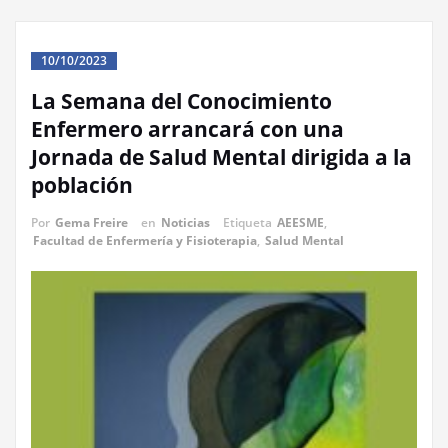
10/10/2023
La Semana del Conocimiento
Enfermero arrancará con una
Jornada de Salud Mental dirigida a la
población
Por
Gema Freire
en
Noticias
Etiqueta
AEESME
,
Facultad de Enfermería y Fisioterapia
,
Salud Mental