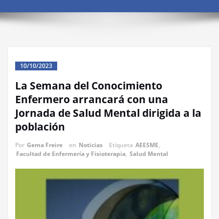
10/10/2023
La Semana del Conocimiento
Enfermero arrancará con una
Jornada de Salud Mental dirigida a la
población
Por
Gema Freire
en
Noticias
Etiqueta
AEESME
,
Facultad de Enfermería y Fisioterapia
,
Salud Mental