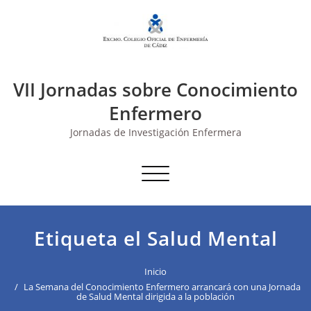
Saltar
al
contenido
VII Jornadas sobre Conocimiento
Enfermero
Jornadas de Investigación Enfermera
Cambiar navegación
Etiqueta el Salud Mental
Inicio
La Semana del Conocimiento Enfermero arrancará con una Jornada
de Salud Mental dirigida a la población